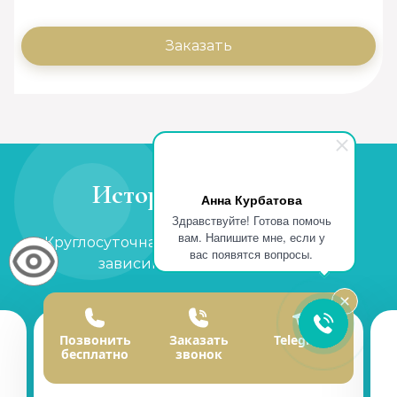
Заказать
Истории спасения:
Анна Курбатова
Здравствуйте! Готова помочь
вам. Напишите мне, если у
Круглосуточная, анонимная помощь для
вас появятся вопросы.
зависимых и созависимых
Позвонить
Заказать
Telegram
бесплатно
звонок