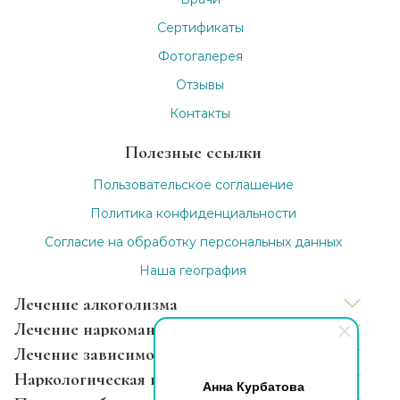
Сертификаты
Фотогалерея
Отзывы
Контакты
Полезные ссылки
Пользовательское соглашение
Политика конфиденциальности
Согласие на обработку персональных данных
Наша география
Лечение алкоголизма
Лечение наркомании
Вывод из запоя
Лечение зависимости
Капельница от запоя
Нарколог на дом
Наркологическая помощь
Анна Курбатова
Капельница от похмелья
Снятие ломки
Лечение зависимости анонимно