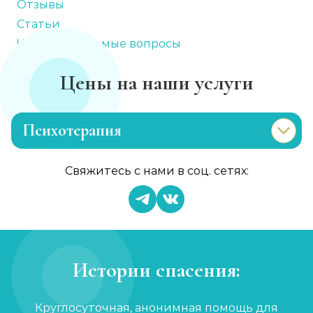
Отзывы
Статьи
Часто задаваемые вопросы
Цены на наши услуги
Психотерапия
Лечение раздражительности
Свяжитесь с нами в соц. сетях:
Записаться
от 1 200 ₽/сеанс
Лечение анорексии
Записаться
от 2 000 ₽/сеанс
Истории спасения:
Консультация психолога
Круглосуточная, анонимная помощь для
Записаться
от 1 000 ₽