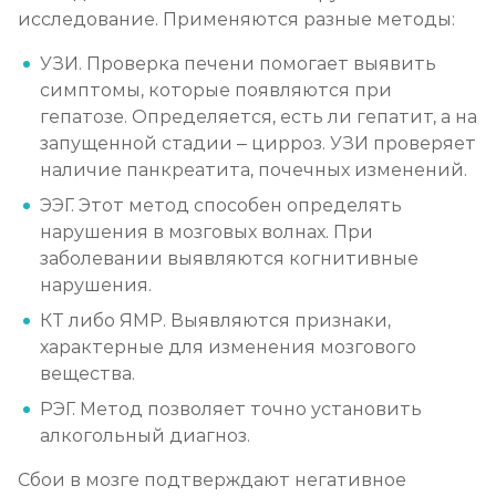
исследование. Применяются разные методы:
Записаться
от 4 000 ₽
УЗИ. Проверка печени помогает выявить
Вшивание Торпедо
симптомы, которые появляются при
гепатозе. Определяется, есть ли гепатит, а на
Записаться
от 5 000 ₽
запущенной стадии – цирроз. УЗИ проверяет
наличие панкреатита, почечных изменений.
Раскодирование от алкоголизма
ЭЭГ. Этот метод способен определять
Записаться
от 2 500 ₽
нарушения в мозговых волнах. При
заболевании выявляются когнитивные
Мотивация на лечение алкоголизма
нарушения.
КТ либо ЯМР. Выявляются признаки,
Записаться
от 3 000 ₽
характерные для изменения мозгового
вещества.
Лечение алкоголизма на дому
РЭГ. Метод позволяет точно установить
Записаться
от 3 000 ₽
алкогольный диагноз.
Сбои в мозге подтверждают негативное
Лечение алкоголизма амбулаторно