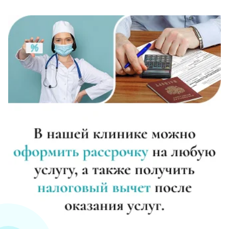
Реабилитация алкоголиков (месяц)
Записаться
от 25 000 ₽
Метод Шичко
Записаться
от 3 000 ₽
Частный вытрезвитель
Записаться
от 4 000 ₽
Вшивание от алкоголизма (ампула)
Записаться
от 5 000 ₽
Лечение хронического алкоголизма
Записаться
от 3 500 ₽/сутки