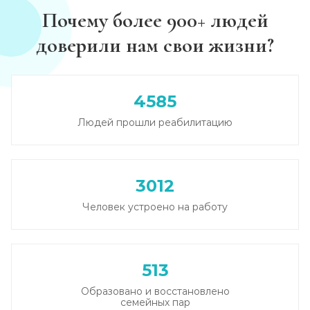
Диагностика алкоголизма
Почему более 900+ людей
Записаться
от 1 000 ₽
доверили нам свои жизни?
Лечение похмелья
Записаться
от 1 500 ₽
4585
Людей прошли реабилитацию
Экстренное вытрезвление
Записаться
от 2 000 ₽
3012
Прокапаться от алкоголя
Человек устроено на работу
Записаться
от 2 000 ₽
Круглосуточный вывод из запоя
513
Записаться
от 3 500 ₽
Образовано и восстановлено
семейных пар
Круглосуточный вывод из запоя