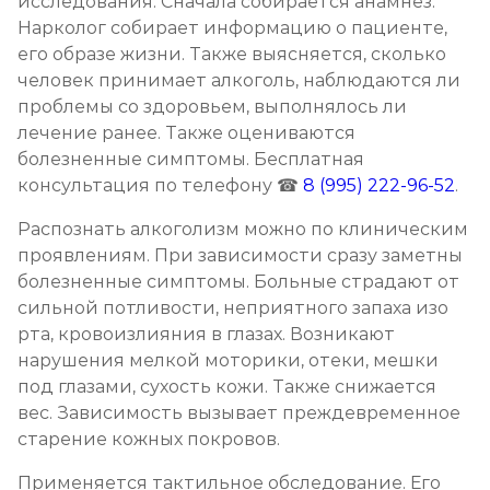
исследования. Сначала собирается анамнез.
Нарколог собирает информацию о пациенте,
Записаться
от 3 500 ₽
его образе жизни. Также выясняется, сколько
человек принимает алкоголь, наблюдаются ли
Кодирование на дому
проблемы со здоровьем, выполнялось ли
Записаться
от 4 000 ₽
лечение ранее. Также оцениваются
болезненные симптомы. Бесплатная
консультация по телефону ☎
8 (995) 222-96-52
.
Кодирование дисульфирамом
Записаться
от 3 500 ₽
Распознать алкоголизм можно по клиническим
проявлениям. При зависимости сразу заметны
болезненные симптомы. Больные страдают от
Кодирование Аквилонгом
сильной потливости, неприятного запаха изо
Записаться
от 4 000 ₽
рта, кровоизлияния в глазах. Возникают
нарушения мелкой моторики, отеки, мешки
Кодирование Алгоминалом
под глазами, сухость кожи. Также снижается
вес. Зависимость вызывает преждевременное
Записаться
от 3 500 ₽
старение кожных покровов.
Применяется тактильное обследование. Его
Кодирование препаратом Тетлонг 250