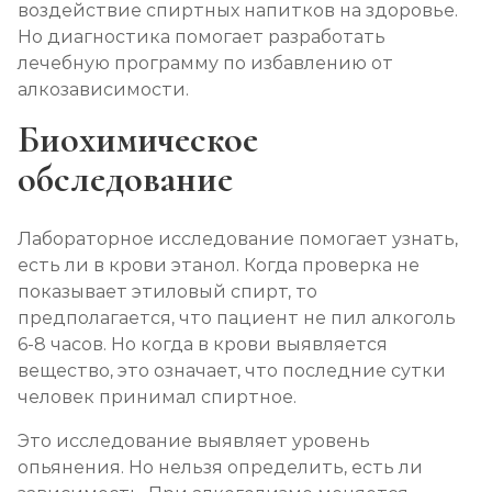
воздействие спиртных напитков на здоровье.
Записаться
от 1 500 ₽/сеанс
Но диагностика помогает разработать
лечебную программу по избавлению от
Лечение алкоголизма в стационаре (сутки)
алкозависимости.
Записаться
от 3 500 ₽
Биохимическое
обследование
Лечение пивного алкоголизма
Записаться
от 3 500 ₽/сутки
Лабораторное исследование помогает узнать,
есть ли в крови этанол. Когда проверка не
Лечение винного алкоголизма
показывает этиловый спирт, то
Записаться
от 3 500 ₽/сутки
предполагается, что пациент не пил алкоголь
6-8 часов. Но когда в крови выявляется
вещество, это означает, что последние сутки
Лечение подросткового алкоголизма
человек принимал спиртное.
Записаться
от 4 500 ₽/сутки
Это исследование выявляет уровень
опьянения. Но нельзя определить, есть ли
Социализация алкоголиков