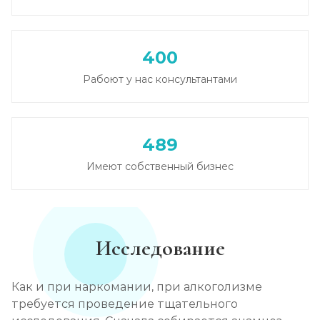
Записаться
от 3 500 ₽
400
Вывод из запоя в стационаре (сутки)
Рабоют у нас консультантами
Записаться
от 3 500 ₽
Снятие алкогольной интоксикации
489
Записаться
от 2 000 ₽
Имеют собственный бизнес
Чистка крови от алкоголя (плазмаферез)
Записаться
от 5 000 ₽
Исследование
Лечение плазмаферезом
Записаться
от 5 000 ₽
Как и при наркомании, при алкоголизме
требуется проведение тщательного
Кодирование от алкоголизма