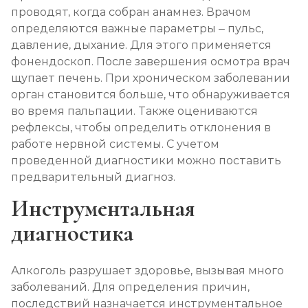
проводят, когда собран анамнез. Врачом
Записаться
от 4 500 ₽
определяются важные параметры – пульс,
давление, дыхание. Для этого применяется
Кодирование Колме
фонендоскоп. После завершения осмотра врач
щупает печень. При хроническом заболевании
Записаться
от 5 000 ₽
орган становится больше, что обнаруживается
во время пальпации. Также оцениваются
Кодирование с провокацией
рефлексы, чтобы определить отклонения в
Записаться
от 4 500 ₽
работе нервной системы. С учетом
проведенной диагностики можно поставить
предварительный диагноз.
Кодирование СИТ
Инструментальная
Записаться
от 6 000 ₽
диагностика
Кодирование тройной блок
Записаться
от 8 000 ₽
Алкоголь разрушает здоровье, вызывая много
заболеваний. Для определения причин,
Химический блок от алкоголизма
последствий назначается инструментальное