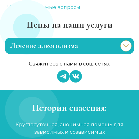
Часто задаваемые вопросы
Цены на наши услуги
Лечение алкоголизма
Эриксоновский гипноз
Свяжитесь с нами в соц. сетях:
Записаться
от 4 500 ₽
Капельница от запоя
Записаться
от 2 000 ₽
Истории спасения:
Вывод из запоя
Круглосуточная, анонимная помощь для
Записаться
от 3 000 ₽
зависимых и созависимых