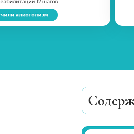
реабилитации 12 шагов
Вшивание Эспераль
чили алкоголизм
Реабилитация алкоголиков (месяц)
Метод Шичко
Частный вытрезвитель
Вшивание от алкоголизма (ампула)
Cодерж
Лечение хронического алкоголизма
Что такое хрон
Диагностика алкоголизма
Причины и при
Лечение хрони