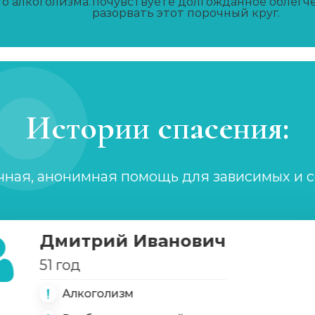
о алкоголизма.
почувствуете долгожданное облегче
разорвать этот порочный круг.
Истории спасения:
чная, анонимная помощь для зависимых и 
Дмитрий Иванович
51 год
Алкоголизм