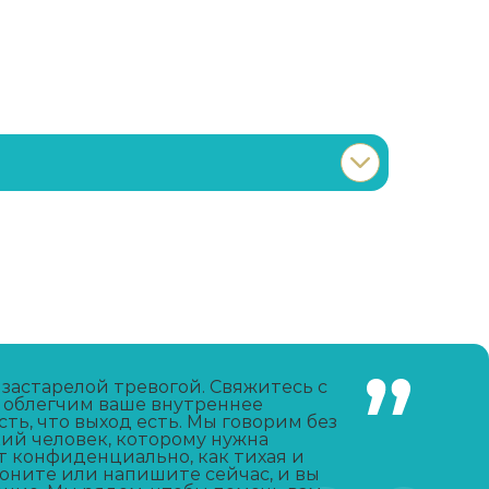
Записаться
от 4 500 ₽
Записаться
от 2 000 ₽
Записаться
от 3 000 ₽
 застарелой тревогой. Свяжитесь с
 облегчим ваше внутреннее
ть, что выход есть. Мы говорим без
Записаться
от 2 000 ₽
кий человек, которому нужна
т конфиденциально, как тихая и
воните или напишите сейчас, и вы
Записаться
от 1 500 ₽