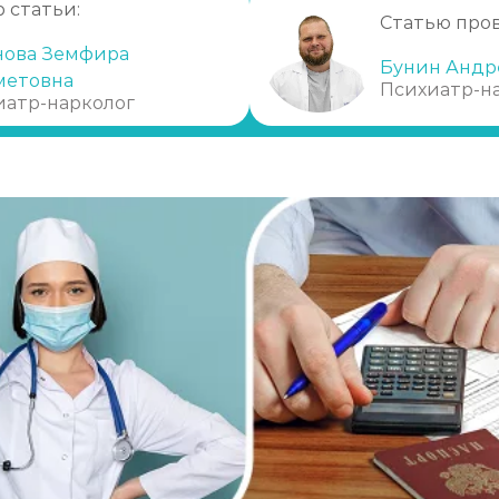
 статьи:
Статью про
нова Земфира
Бунин Андр
метовна
Психиатр-н
иатр-нарколог
)