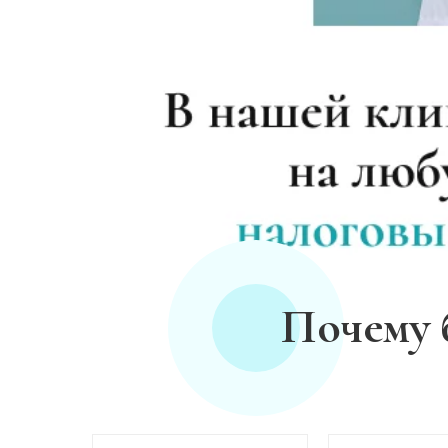
Лечение плазмаферезом
Кодирование от алкоголизма
Кодирование на дому
Кодирование дисульфирамом
Кодирование Аквилонгом
Почему 
Кодирование Алгоминалом
Кодирование препаратом Тетлонг 250