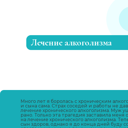
Лечение алкоголизма
Эриксоновский гипноз
Капельница от запоя
Вывод из запоя
Много лет я боролась с хроническим алко
и сына сама. Страх соседей и работы не да
лечение хронического алкоголизма. Муж 
Капельница от запоя
рано. Только эта трагедия заставила меня
на лечение хронического алкоголизма. Теп
сын здоров, однако я до конца дней буду с
Капельница от похмелья