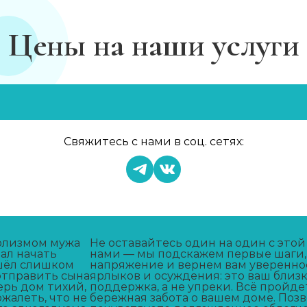
Цены на наши услуги
Свяжитесь с нами в соц. сетях:
голизмом мужа
Не оставайтесь один на один с этой
вал начать
нами — мы подскажем первые шаги,
ушёл слишком
напряжение и вернем вам увереннос
 отправить сына
ярлыков и осуждения: это ваш близ
ерь дом тихий,
поддержка, а не упреки. Всё пройде
ожалеть, что не
бережная забота о вашем доме. Поз