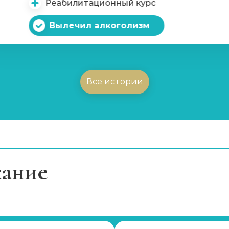
Реабилитационный курс
Вылечил алкоголизм
Все истории
ание
ический алкоголизм?
знаки хронического алкоголизма
ческой алкогольной зависимости в нашей клинике