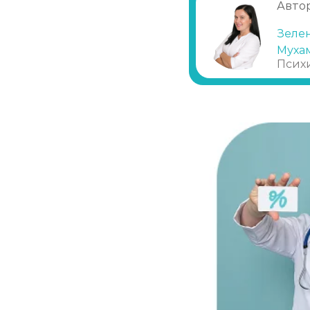
Лечение похмелья
Автор
Зеле
Экстренное вытрезвление
Муха
Псих
Прокапаться от алкоголя
Круглосуточный вывод из запоя
Круглосуточный вывод из запоя
Вывод из запоя в стационаре (сутки)
Снятие алкогольной интоксикации
Чистка крови от алкоголя (плазмаферез