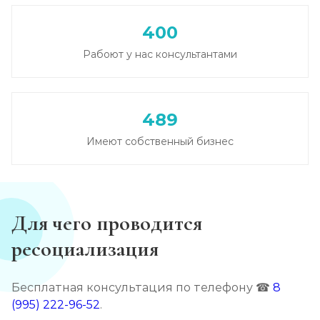
Лечение зависимости от амфетамина
400
Записаться
от 6 000 ₽/сутки
Рабоют у нас консультантами
Лечение зависимости от гашиша
Записаться
от 5 000 ₽/сутки
489
Имеют собственный бизнес
Лечение зависимости от Лирики
Записаться
от 6 500 ₽/сутки
Лечение зависимости от феназепама
Для чего проводится
Записаться
от 6 000 ₽/сутки
ресоциализация
Лечение подростковой наркомании
Бесплатная консультация по телефону ☎
8
Записаться
от 6 000 ₽/сутки
(995) 222-96-52
.