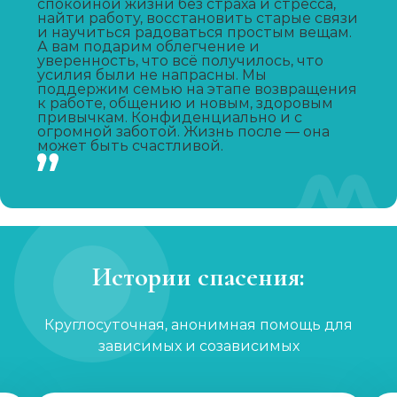
спокойной жизни без страха и стресса,
найти работу, восстановить старые связи
и научиться радоваться простым вещам.
Лечение зависимости от А-ПВП
А вам подарим облегчение и
уверенность, что всё получилось, что
Записаться
от 6 000 ₽/сутки
усилия были не напрасны. Мы
поддержим семью на этапе возвращения
к работе, общению и новым, здоровым
привычкам. Конфиденциально и с
Лечение зависимости от мефедрона
огромной заботой. Жизнь после — она
может быть счастливой.
Записаться
от 6 000 ₽/сутки
УБОД
Записаться
от 30 000 ₽
Истории спасения:
Нарколог на дом
Записаться
от 2 000 ₽
Круглосуточная, анонимная помощь для
зависимых и созависимых
Лечение созависимости
Записаться
от 1 200 ₽/сеанс