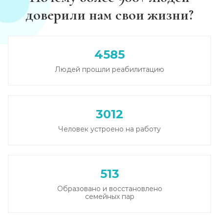
доверили нам свои жизни?
Каннабиоидная детоксикация
Записаться
от 5 000 ₽
4585
Лечение наркомании (стационар, в сутки)
Людей прошли реабилитацию
Записаться
от 5 500 ₽
Лечение зависимости от солей
3012
Записаться
от 6 000 ₽/сутки
Человек устроено на работу
Лечение зависимости от спайса
Записаться
от 6 000 ₽/сутки
513
Образовано и восстановлено
Лечение зависимости от героина
семейных пар
Записаться
от 6 500 ₽/сутки