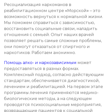
Ресоциализация наркоманов в
Кодирование от наркомании
реабилитационном центре «Морской» – это
Записаться
возможность вернуться к нормальной жизни.
от 12 000 ₽
Мы поможем справиться с зависимостью,
восстановить социальные связи, наладить
Кодирование Селинкро
отношения с семьей. Опыт наших врачей
Записаться
от 8 000 ₽
позволяет решать самые сложные проблемы,
они помогут отказаться от спиртного и
наркотиков. Работаем анонимно.
Реабилитация наркозависимых (месяц)
Записаться
от 30 000 ₽
Помощь алко- и наркозависимым
может
предоставляться в разных формах.
Комплексный подход, согласно действующим
Реабилитация наркозависимых подростков
стандартам, обеспечивается диагностикой,
Записаться
от 35 000 ₽/мес
лечением и реабилитацией. На первом этапе
программы лечения применяются медико-
Программа 12 шагов
биологические методы, а на следующем
проводятся психосоциальные мероприятия,
Записаться
от 25 000 ₽/мес
возвращающие пациентов к социальной