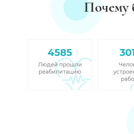
Почему 
Кодирование от алкоголизма
Кодирование на дому
Кодирование дисульфирамом
4585
30
Кодирование Аквилонгом
Людей прошли
Чело
реабилитацию
устрое
Кодирование Алгоминалом
рабо
Кодирование препаратом Тетлонг 250
Кодирование Колме
Кодирование с провокацией