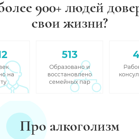
более 900+ людей дове
свои жизни?
12
513
век
Образовано и
Рабо
но на
восстановлено
консу
ту
семейных пар
Про алкоголизм