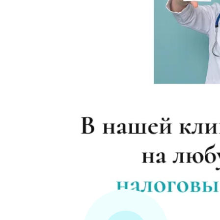
Прокапаться от алкоголя
Круглосуточный вывод из запоя
Круглосуточный вывод из запоя
Вывод из запоя в стационаре (сутки)
Снятие алкогольной интоксикации
Чистка крови от алкоголя (плазмаферез
Лечение плазмаферезом