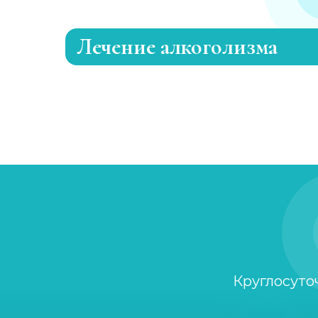
Лечение алкоголизма
Эриксоновский гипноз
Капельница от запоя
Вывод из запоя
Капельница от запоя
Капельница от похмелья
Круглосуто
Лечение женского алкоголизма