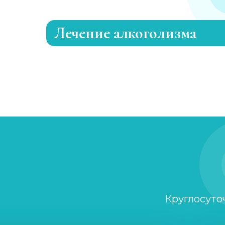
Лечение алкоголизма
Эриксоновский гипноз
Капельница от запоя
Вывод из запоя
Капельница от запоя
Капельница от похмелья
Круглосуто
Лечение женского алкоголизма