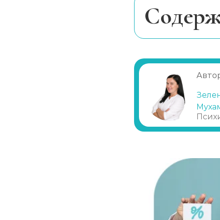
Реабилитация алкоголиков (месяц)
Cодерж
Метод Шичко
Почему человек
Когда требует
Частный вытрезвитель
Методы
Автор
Этапы
Вшивание от алкоголизма (ампула)
Зеле
Эффективност
Муха
Кодировка в к
Псих
Лечение хронического алкоголизма
Диагностика алкоголизма
Лечение похмелья
Экстренное вытрезвление