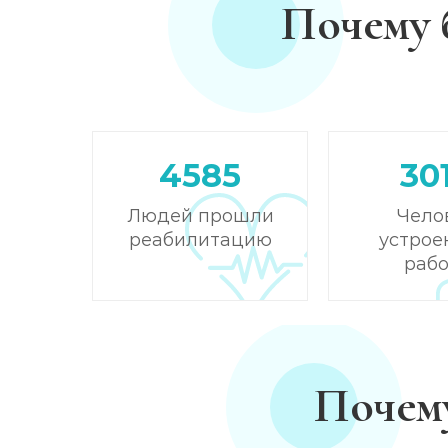
Почему 
Кодирование от алкоголизма
Кодирование на дому
Кодирование дисульфирамом
4585
30
Кодирование Аквилонгом
Людей прошли
Чело
реабилитацию
устрое
Кодирование Алгоминалом
рабо
Кодирование препаратом Тетлонг 250
Кодирование Колме
Почему
Кодирование с провокацией