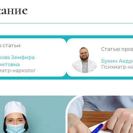
ание
 не желает лечиться?
ся процедура?
 статьи:
Статью про
нова Земфира
ь
Бунин Андр
метовна
Психиатр-н
линике
иатр-нарколог