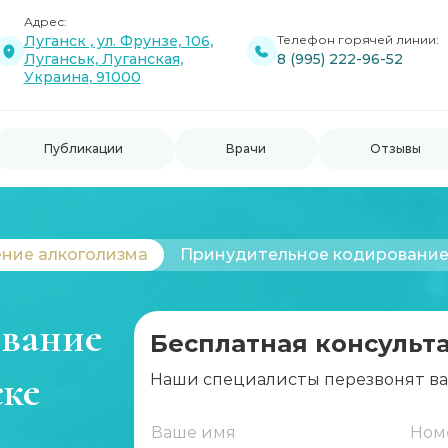
Адрес:
Луганск , ул. Фрунзе, 106,
Телефон горячей линии:
Луганськ, Луганская,
8 (995) 222-96-52
Украина, 91000
Публикации
Врачи
Отзывы
ние алкоголизма
Принудительное кодирование
ование
Бесплатная консульт
ске
Наши специалисты перезвонят в