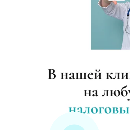
Прокапаться от алкоголя
Круглосуточный вывод из запоя
Круглосуточный вывод из запоя
Вывод из запоя в стационаре (сутки)
Снятие алкогольной интоксикации
Чистка крови от алкоголя (плазмаферез
Лечение плазмаферезом