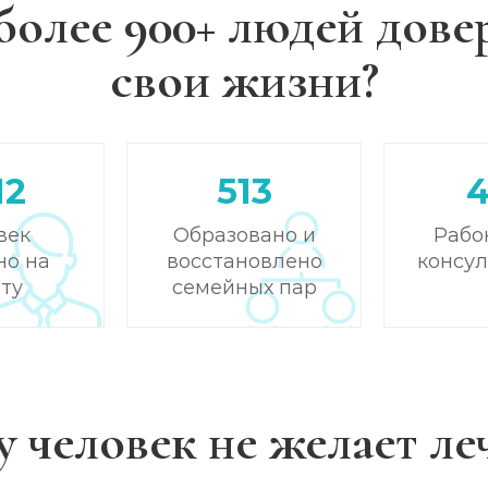
более 900+ людей дове
свои жизни?
12
513
век
Образовано и
Рабо
но на
восстановлено
консу
ту
семейных пар
 человек не желает ле