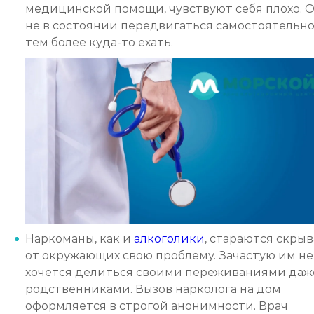
медицинской помощи, чувствуют себя плохо. 
не в состоянии передвигаться самостоятельно
тем более куда-то ехать.
Наркоманы, как и
алкоголики
, стараются скры
от окружающих свою проблему. Зачастую им не
хочется делиться своими переживаниями даж
родственниками. Вызов нарколога на дом
оформляется в строгой анонимности. Врач