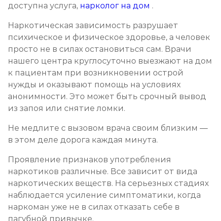
доступна услуга,
нарколог на дом
.
Записаться
от 12 000 ₽
Наркотическая зависимость разрушает
психическое и физическое здоровье, а человек
Кодирование Селинкро
просто не в силах остановиться сам. Врачи
Записаться
от 8 000 ₽
нашего центра круглосуточно выезжают на дом
к пациентам при возникновении острой
нужды и оказывают помощь на условиях
Реабилитация наркозависимых (месяц)
анонимности. Это может быть срочный вывод
Записаться
от 30 000 ₽
из запоя или снятие ломки.
Не медлите с вызовом врача своим близким —
Реабилитация наркозависимых подростков
в этом деле дорога каждая минута.
Записаться
от 35 000 ₽/мес
Проявление признаков употребления
наркотиков различные. Все зависит от вида
Программа 12 шагов
наркотических веществ. На серьезных стадиях
Записаться
от 25 000 ₽/мес
наблюдается усиление симптоматики, когда
наркоман уже не в силах отказать себе в
Ресоциализация наркоманов
пагубной привычке.