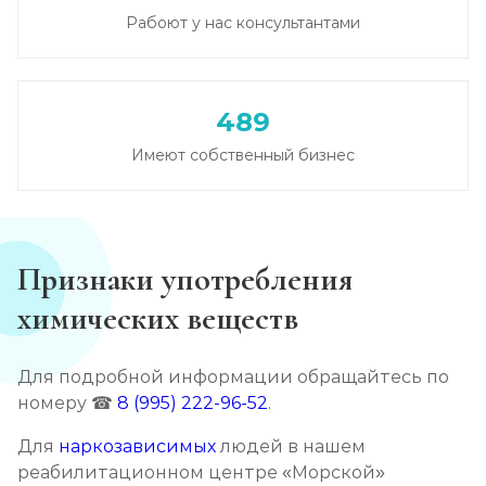
Рабоют у нас консультантами
Записаться
от 6 000 ₽/сутки
Лечение зависимости от гашиша
489
Записаться
от 5 000 ₽/сутки
Имеют собственный бизнес
Лечение зависимости от Лирики
Записаться
от 6 500 ₽/сутки
Признаки употребления
Лечение зависимости от феназепама
химических веществ
Записаться
от 6 000 ₽/сутки
Для подробной информации обращайтесь по
Лечение подростковой наркомании
номеру ☎
8 (995) 222-96-52
.
Записаться
от 6 000 ₽/сутки
Для
наркозависимых
людей в нашем
реабилитационном центре «Морской»
Кодирование от наркомании