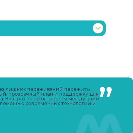
Записаться
от 5 000 ₽/сутки
Записаться
от 1 000 ₽/сеанс
Записаться
от 6 500 ₽/сутки
 без лишних переживаний пережить
тный, прозрачный план и поддержку для
а. Ваш разговор останется между вами
Записаться
от 6 000 ₽/сутки
с помощью современных технологий и
Записаться
от 6 000 ₽/сутки