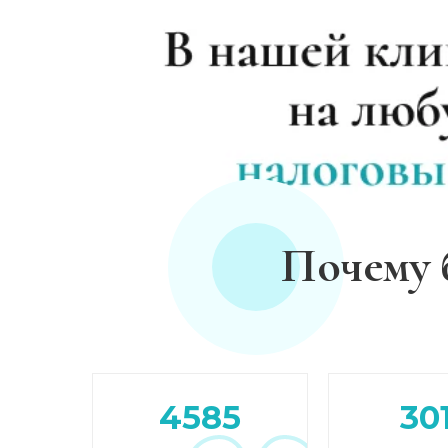
Лечение зависимости от амфетамина
Лечение зависимости от гашиша
Лечение зависимости от Лирики
Лечение зависимости от феназепама
Почему 
Лечение подростковой наркомании
Кодирование от наркомании
Кодирование Селинкро
4585
30