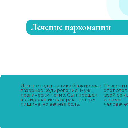
Лечение наркомании
Лечение зависимости от каннабиоидо
Адаптация зависимых
Лечение зависимости от метадона
Долгие годы паника блокировал
Позвонит
лазерное кодирование. Муж
этот этап
трагически погиб. Сын прошёл
Лечение зависимости от А-ПВП
всей сем
кодирование лазером. Теперь
и нами —
тишина, но вечная боль.
человечес
Лечение зависимости от мефедрона