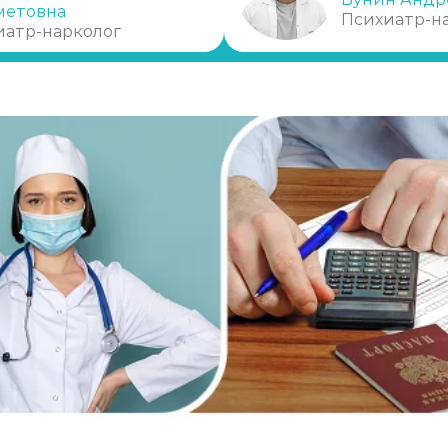
метовна
Психиатр-н
иатр-нарколог
ки)