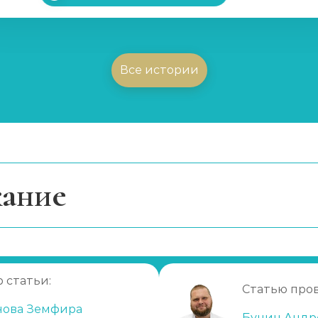
Все истории
ание
ексон)
ристика процедуры
рименению
ы кодировки
 статьи:
е
Статью про
сотрудничества с нашим центром
нова Земфира
Бунин Андр