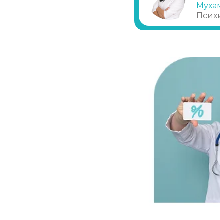
Нарколог на дом (при наркомании)
Муха
Псих
Помощь наркоманам
Снятие ломки в стационаре
Каннабиоидная детоксикация
Лечение наркомании (стационар, в сут
Лечение зависимости от солей
Лечение зависимости от спайса
Лечение зависимости от героина