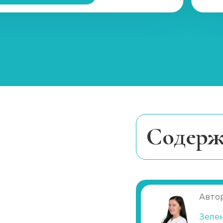
Курс реабилитации 28 дней
Наркологический центр
Принудительная реабилитация
Программы реабилитации (сутки)
Cодерж
Вшивание от наркозависимости (Налтр
Общая характе
Анализы на наркотики
Показания к п
Основные этап
Автор
Наркологическое освидетельствовани
Преимущества 
Зеле